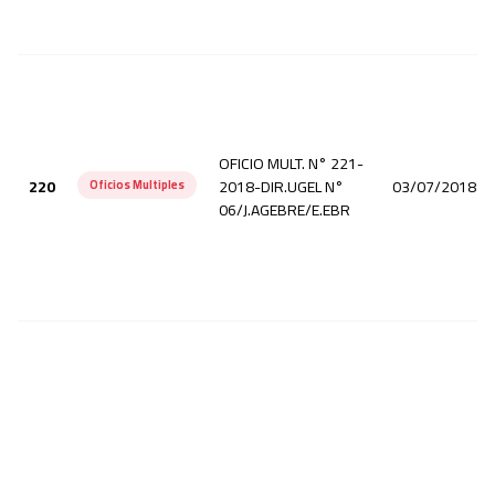
OFICIO MULT. N° 221-
220
2018-DIR.UGEL N°
03/07/2018
Oficios Multiples
06/J.AGEBRE/E.EBR