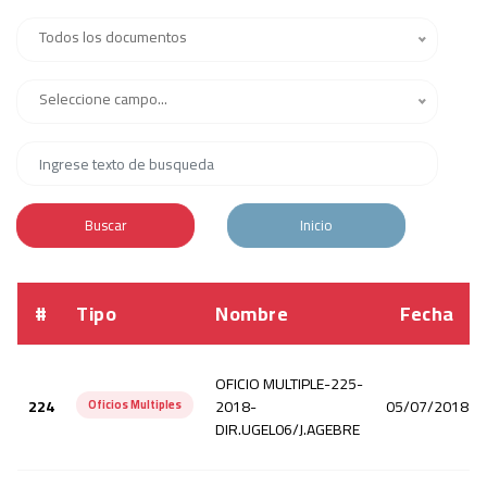
Todos los documentos
Seleccione campo...
Buscar
Inicio
#
Tipo
Nombre
Fecha
OFICIO MULTIPLE-225-
224
2018-
05/07/2018
Oficios Multiples
DIR.UGEL06/J.AGEBRE