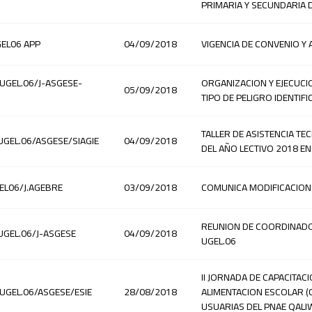
PRIMARIA Y SECUNDARIA D
GEL06 APP
04/09/2018
VIGENCIA DE CONVENIO Y 
-UGEL.06/J-ASGESE-
ORGANIZACION Y EJECUCIO
05/09/2018
TIPO DE PELIGRO IDENTIF
TALLER DE ASISTENCIA TE
UGEL.06/ASGESE/SIAGIE
04/09/2018
DEL AÑO LECTIVO 2018 EN 
EL06/J.AGEBRE
03/09/2018
COMUNICA MODIFICACION 
REUNION DE COORDINADOR
.UGEL.06/J-ASGESE
04/09/2018
UGEL.06
II JORNADA DE CAPACITAC
-UGEL.06/ASGESE/ESIE
28/08/2018
ALIMENTACION ESCOLAR (C
USUARIAS DEL PNAE QAL