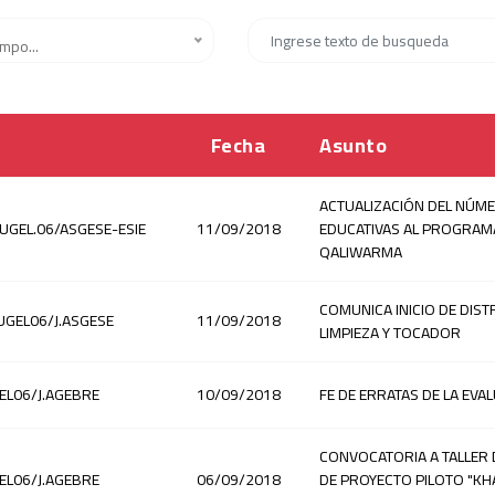
mpo...
Fecha
Asunto
ACTUALIZACIÓN DEL NÚME
-UGEL.06/ASGESE-ESIE
11/09/2018
EDUCATIVAS AL PROGRAM
QALIWARMA
COMUNICA INICIO DE DIST
.UGEL06/J.ASGESE
11/09/2018
LIMPIEZA Y TOCADOR
EL06/J.AGEBRE
10/09/2018
FE DE ERRATAS DE LA EVA
CONVOCATORIA A TALLER 
EL06/J.AGEBRE
06/09/2018
DE PROYECTO PILOTO "KH